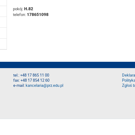
pokój:
H.82
telefon:
178651098
tel.: +48 17 865 11 00
Deklara
fax: +48 17 854 12 60
Polityk
e-mail:
kancelaria@prz.edu.pl
Zgłoś b