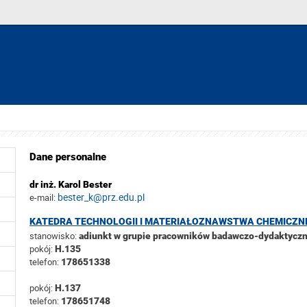
Dane personalne
dr inż. Karol Bester
bester_k@prz.edu.pl
e-mail:
KATEDRA TECHNOLOGII I MATERIAŁOZNAWSTWA CHEMICZN
stanowisko:
adiunkt w grupie pracowników badawczo-dydaktycz
pokój:
H.135
telefon:
178651338
pokój:
H.137
telefon:
178651748